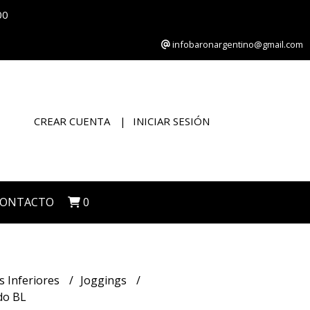
00
infobaronargentino@gmail.com
CREAR CUENTA
INICIAR SESIÓN
CONTACTO
0
s Inferiores
Joggings
do BL