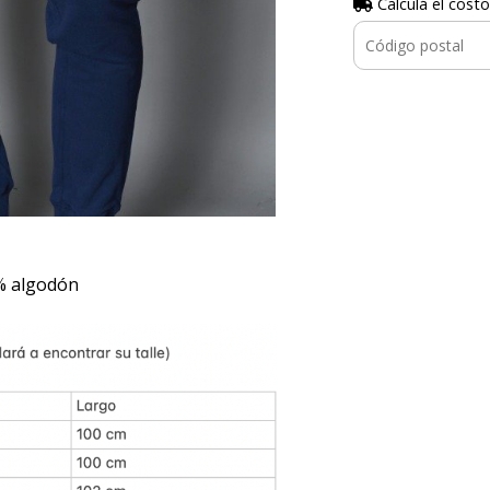
Calculá el costo
% algodón