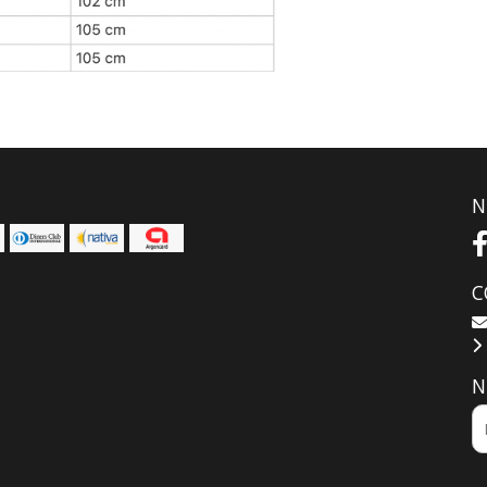
N
C
N