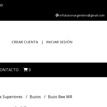
00
infobaronargentino@gmail.com
CREAR CUENTA
INICIAR SESIÓN
CONTACTO
0
s Superiores
Buzos
Buzo Bee MR