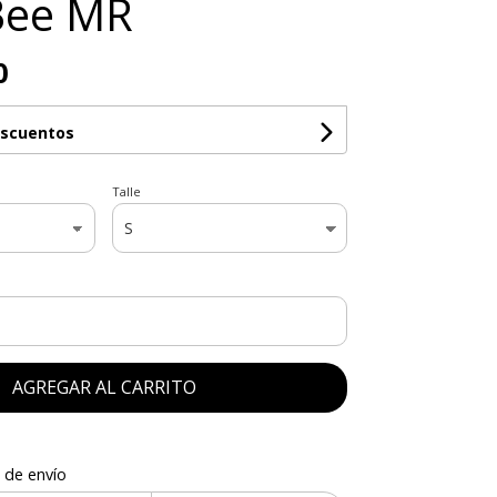
Bee MR
0
escuentos
Talle
AGREGAR AL CARRITO
 de envío