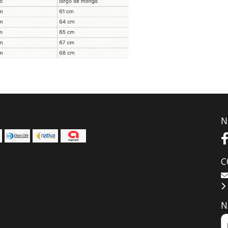
N
C
N