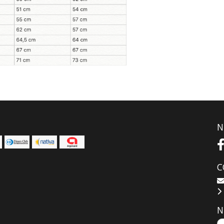
N
C
N