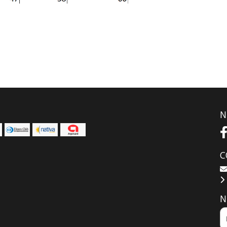
N
C
N