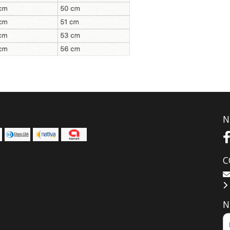
N
C
N