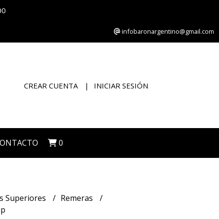
00
infobaronargentino@gmail.com
CREAR CUENTA
INICIAR SESIÓN
CONTACTO
0
s Superiores
Remeras
ip