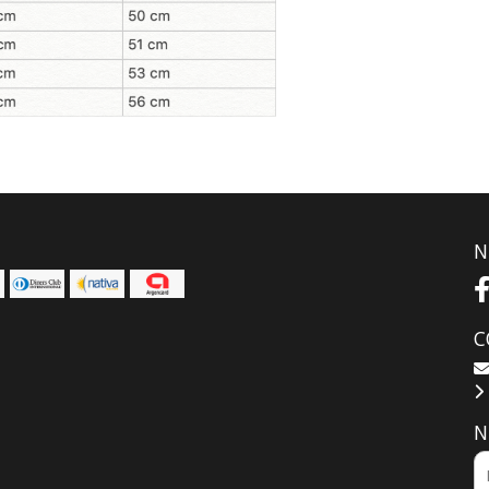
N
C
N